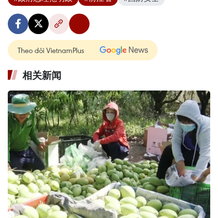
Theo dõi VietnamPlus
相关新闻