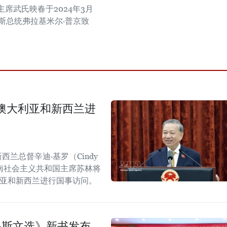
席武氏映春于2024年3月
罗斯总统弗拉基米尔·普京致
澳大利亚和新西兰进
西兰总督辛迪·基罗（Cindy
越南社会主义共和国主席苏林将
大利亚和新西兰进行国事访问。
鲁斯文选》新书发布