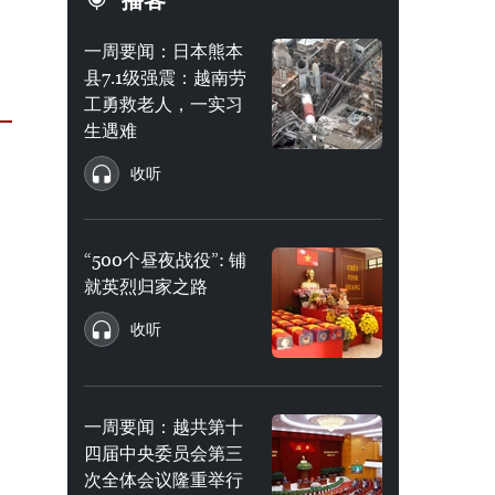
播客
一周要闻：日本熊本
县7.1级强震：越南劳
工勇救老人，一实习
生遇难
收听
“500个昼夜战役”: 铺
就英烈归家之路
收听
一周要闻：越共第十
四届中央委员会第三
次全体会议隆重举行