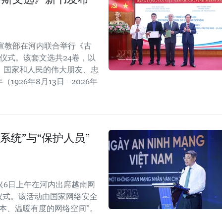
宣教部在河内联合举行《古
仪式。该套文选共24卷，以
、国家和人民的伟大朋友、忠
1926年8月13日—2026年
系统”与“保护人员”
兴6日上午在河内出席越南网
纪念仪式。该活动由国家网络安全
本、温暖有度的网络空间”。