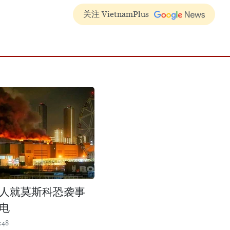
关注 VietnamPlus
人就莫斯科恐袭事
电
:48