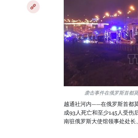
袭击事件在俄罗斯首都莫
越通社河内——在俄罗斯首都
成93人死亡和至少145人受
南驻俄罗斯大使馆领事处处长