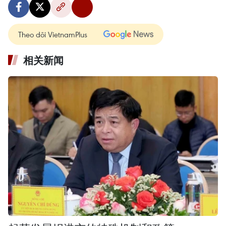
Theo dõi VietnamPlus
相关新闻