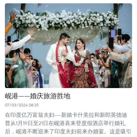
岘港——婚庆旅游胜地
07/03/2024 08:35
在印度亿万富翁夫妇——新娘卡什美拉和新郎英德迪
普从1月19日至21日在岘港喜来登度假酒店举行婚礼
后，岘港不断迎来了印度夫妇前来办婚宴。这是吸引