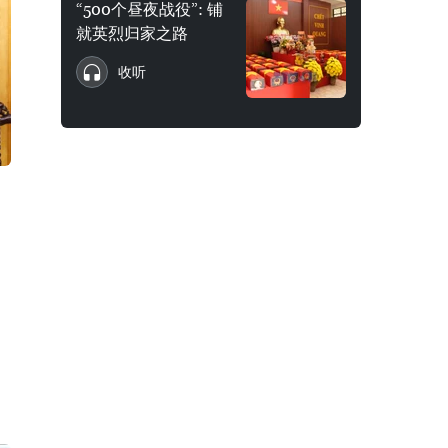
“500个昼夜战役”: 铺
就英烈归家之路
收听
、