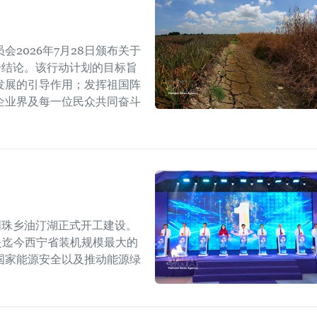
2026年7月28日颁布关于
W号结论。该行动计划的目标旨
发展的引导作用；发挥祖国阵
企业界及每一位民众共同奋斗
明珠乡油汀湖正式开工建设。
，是迄今西宁省装机规模最大的
国家能源安全以及推动能源绿