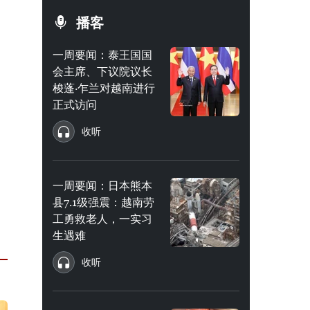
播客
一周要闻：泰王国国
会主席、下议院议长
梭蓬·乍兰对越南进行
正式访问
收听
一周要闻：日本熊本
县7.1级强震：越南劳
工勇救老人，一实习
生遇难
收听