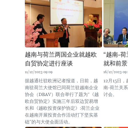
越南与荷兰两国企业就越欧
“越南-
自贸协定进行座谈
就和前景
11/12/2023 09:09
16/12/2023 09
据越通社驻欧洲记者报道，日前，越
12月15日
南驻荷兰大使馆已同荷兰驻越南企业
南-荷兰关系
协会（DBAV）联合举行了题为“《越
讨会。
欧自贸协定》实施三年后双边贸易增
长和《越欧投资保护协定》:荷兰企业
在越南开展投资合作活动打下坚实基
础”的与大使会面活动。