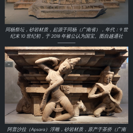
同杨祭坛，砂岩材质，起源于同杨（广南省），年代：9 世
纪末 10 世纪初，于 2018 年被公认为国宝。图自越通社
阿普沙拉（Apsara）浮雕，砂岩材质，原产于茶侨（广南