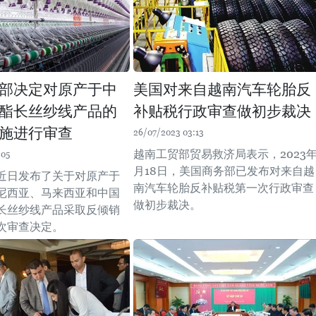
部决定对原产于中
美国对来自越南汽车轮胎反
酯长丝纱线产品的
补贴税行政审查做初步裁决
施进行审查
26/07/2023 03:13
越南工贸部贸易救济局表示，2023年
:05
月18日，美国商务部已发布对来自越
近日发布了关于对原产于
南汽车轮胎反补贴税第一次行政审查
尼西亚、马来西亚和中国
做初步裁决。
长丝纱线产品采取反倾销
次审查决定。