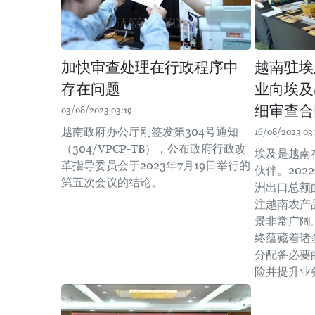
加快审查处理在行政程序中
越南驻埃
存在问题
业向埃及
细审查合
03/08/2023 03:19
越南政府办公厅刚签发第304号通知
16/08/2023 03
（304/VPCP-TB），公布政府行政改
埃及是越南
革指导委员会于2023年7月19日举行的
伙伴。20
第五次会议的结论。
洲出口总额
注越南农产
景非常广阔
终蕴藏着诸
分配备必要
险并提升业