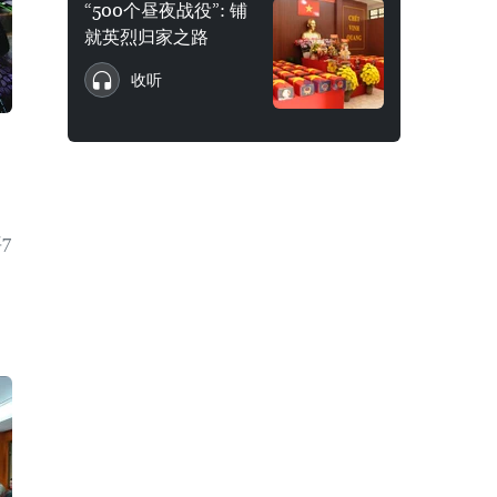
“500个昼夜战役”: 铺
就英烈归家之路
收听
7