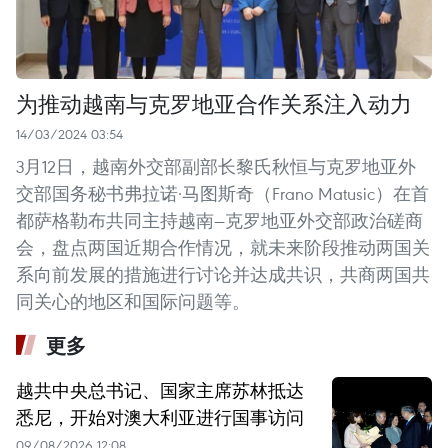
为推动越南与克罗地亚合作关系注入动力
14/03/2024 03:54
3月12日，越南外交部副部长黎氏秋恒与克罗地亚外
交部国务秘书弗拉诺·马图斯奇（Frano Matusic）在首
都萨格勒布共同主持越南—克罗地亚外交部政治磋商
会，盘点两国近期合作情况，就未来阶段推动两国关
系向前发展的措施进行讨论并达成共识，共商两国共
同关心的地区和国际问题等。
更多
越共中央总书记、国家主席苏林抵达
悉尼，开始对澳大利亚进行国事访问
09/08/2026 12:08