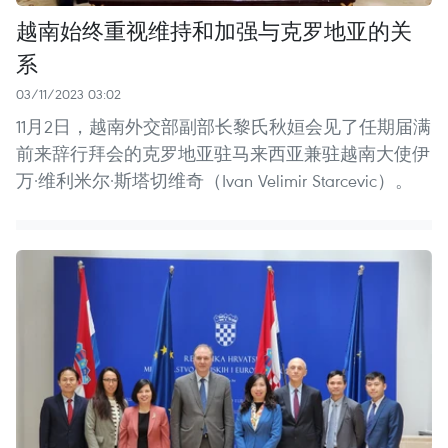
越南始终重视维持和加强与克罗地亚的关
系
03/11/2023 03:02
11月2日，越南外交部副部长黎氏秋姮会见了任期届满
前来辞行拜会的克罗地亚驻马来西亚兼驻越南大使伊
万·维利米尔·斯塔切维奇（Ivan Velimir Starcevic）。