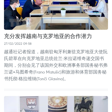
充分发挥越南与克罗地亚的合作潜力
27/02/2022 09:58
越通社记者报道，越南驻匈牙利兼驻克罗地亚大使阮
氏碧草在向克罗地亚总统佐兰·米拉诺维奇递交国书
期间，分别会见了该国外交和欧洲事务部国务秘书弗
兰诺•马图希奇(Frano Matušić)和旅游和体育部国务秘
书托彻·格拉维纳(Tonči Glavina)。