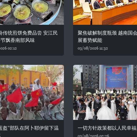
0份传统煎饼免费品尝 安江民
聚焦破解制度瓶颈 越南国
饼节飘香南部风味
展蓄势赋能
026 02:12
03/08/2026 11:32
蓝盔”部队在阿卜耶伊留下温
一切方针政策都以人民幸福
记
03/08/2026 02:26