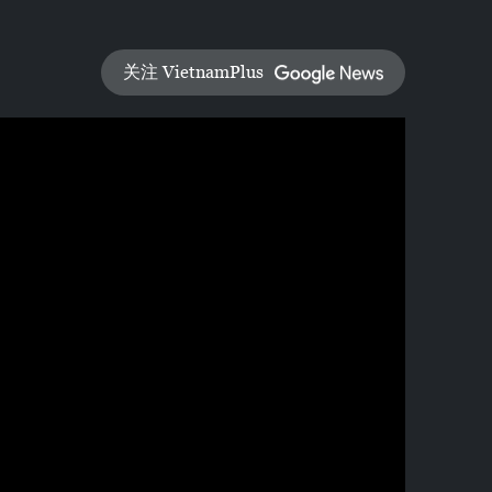
关注 VietnamPlus