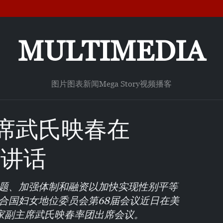
MULTIMEDIA
图片
图表新闻
Mega Story
视频
播客
席武氏映春在
表讲话
问题、加强体制和融资以加快实现性别平等
合国妇女地位委员会第68届会议近日在美
家副主席武氏映春率团出席会议。