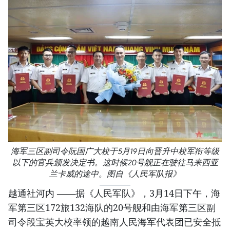
海军三区副司令阮国广大校于5月19日向晋升中校军衔等级
以下的官兵颁发决定书。这时候20号舰正在驶往马来西亚
兰卡威的途中。图自《人民军队报》
越通社河内 ——据《人民军队》，3月14日下午，海
军第三区172旅132海队的20号舰和由海军第三区副
司令段宝英大校率领的越南人民海军代表团已安全抵