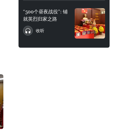
“500个昼夜战役”: 铺
就英烈归家之路
收听