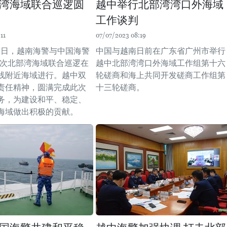
湾海域联合巡逻圆
越中举行北部湾湾口外海域
工作谈判
11
07/07/2023 08:19
13日，越南海警与中国海警
中国与越南日前在广东省广州市举行
第一次北部湾海域联合巡逻在
越中北部湾湾口外海域工作组第十六
线附近海域进行。越中双
轮磋商和海上共同开发磋商工作组第
责任精神，圆满完成此次
十三轮磋商。
务，为建设和平、稳定、
海域做出积极的贡献。