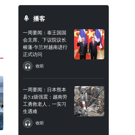
播客
一周要闻：泰王国国
会主席、下议院议长
梭蓬·乍兰对越南进行
正式访问
收听
一周要闻：日本熊本
县7.1级强震：越南劳
工勇救老人，一实习
生遇难
收听