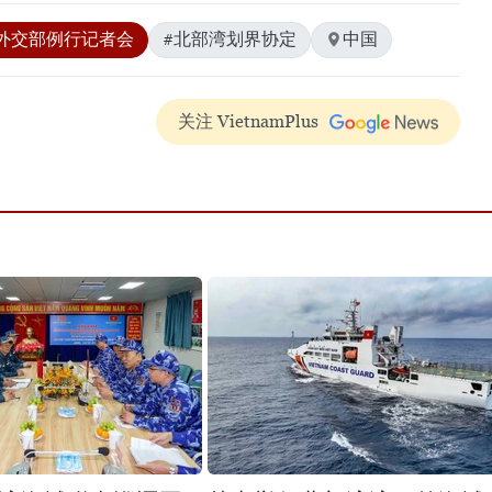
外交部例行记者会
#北部湾划界协定
中国
关注 VietnamPlus