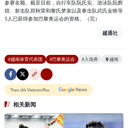
参赛名额。截至目前，自行车队阮氏实、游泳队阮辉
煌、射击队郑秋荣和黎氏梦泉以及拳击队武氏金映等
5人已获得参加巴黎奥运会的资格。（完）
越通社
#越南体育代表团
#巴黎奥运会
#入场券
越南
Theo dõi VietnamPlus
相关新闻