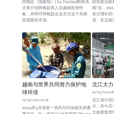
阿根廷《国家报》( La Nación)刚发表
因受新冠疫
文章介绍阿根廷商人在越南投资经
期”后，20
验，并呼吁阿根廷企业关注这个东南
发式增长的
亚国家的市场。
游、生态旅
越南与世界共同努力保护地
北江大力
球环境
04/03/2024 08
北江省计划
04/03/2024 02:38
示，在今后
2024年3月份有一系列与环保相关的重
大改善投资
要活动，如：题为“以水促和平”的3·22