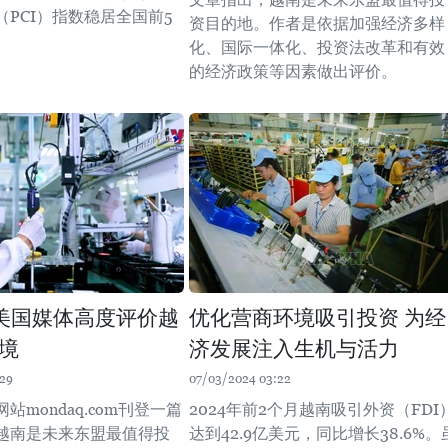
PCI）指数稳居全国前5
资目的地。作者是依据加强经济多样
化、国际一体化、投资法改革和有效
的经济政策等因素做出评价。
美国媒体高度评价越
优化营商环境吸引投资 为经
境
济发展注入生机与活力
:29
07/03/2024 03:22
站mondaq.com刊登一篇
2024年前2个月越南吸引外资（FDI
越南是未来东盟最值得投
达到42.9亿美元，同比增长38.6%。