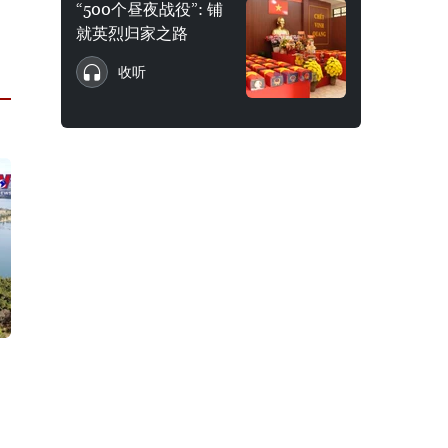
“500个昼夜战役”: 铺
就英烈归家之路
收听