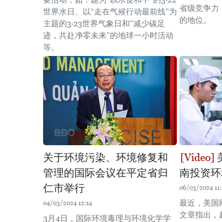
省级竞争力（
世界水日、以“走在气候行动最前线”为
的地位。
主题的3·23世界气象日和“减少碳足
迹，共赴净零未来”的地球一小时活动
等。
关于环境污染、环境修复和
管理的国际会议在平定省归
南投资环
仁市举行
06/03/2024 11
最近，美国网
04/03/2024 12:14
文章指出，
3月4日，国际环境毒理与环境化学学