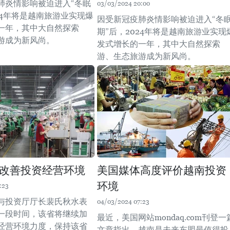
肺炎情影响被迫进入“冬眠
03/03/2024 20:00
24年将是越南旅游业实现爆
因受新冠疫肺炎情影响被迫进入“冬
一年，其中大自然探索
期”后，2024年将是越南旅游业实现
游成为新风尚。
发式增长的一年，其中大自然探索
游、生态旅游成为新风尚。
改善投资经营环境
美国媒体高度评价越南投资
环境
:23
与投资厅厅长裴氏秋水表
04/03/2024 07:23
一段时间，该省将继续加
最近，美国网站mondaq.com刊登一
经营环境力度，保持该省
文章指出，越南是未来东盟最值得投