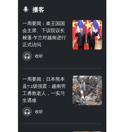
播客
一周要闻：泰王国国
会主席、下议院议长
梭蓬·乍兰对越南进行
正式访问
收听
一周要闻：日本熊本
县7.1级强震：越南劳
工勇救老人，一实习
生遇难
收听