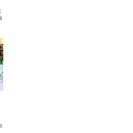
眠
爆
篇