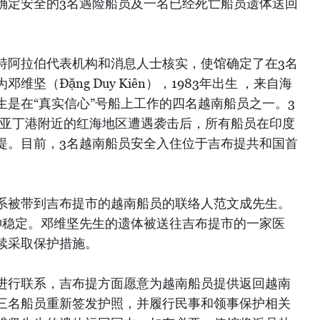
确定安全的3名遇险船员及一名已经死亡船员遗体送回
特阿拉伯代表机构和消息人士核实，使馆确定了在3名
坚（Đặng Duy Kiên），1983年出生 ，来自海
是在“真实信心”号船上工作的四名越南船员之一。3
门亚丁港附近的红海地区遭遇袭击后，所有船员在印度
提。目前，3名越南船员安全入住位于吉布提共和国首
系被带到吉布提市的越南船员的联络人范文成先生。
神稳定。邓维坚先生的遗体被送往吉布提市的一家医
续采取保护措施。
进行联系，吉布提方面愿意为越南船员提供返回越南
三名船员重新签发护照，并履行民事和领事保护相关