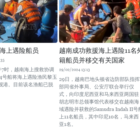
海上遇险船员
越南成功救援海上遇险11名
籍船员并移交有关国家
:35
上午7时，越南海上搜救协调
29/02/2024 13:13
274号船将海上遇险渔民黎玉
29日，越南巴地头顿省边防部队指挥
岘港。目前该名渔船已脱
部同省外事局、公安厅联合举行仪
。
式，向印度尼西亚和马来西亚两国驻
胡志明市总领事馆代表移交在越南海
域遇险并获救的Samudra Indah II号
上11名船员，其中印尼10名，马来西
亚1名。