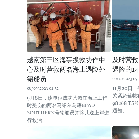
越南第三区海事搜救协作中
及时营救
心及时营救两名海上遇险外
遇险的1
籍船员
20/11/2023 09
11月20日
08/09/2023 02:52
关紧急营救
9月8日，该单位成功营救在海上工作
98268 T
时受伤的两名马绍尔岛籍BFAD
通知。 ​
SOUTHERN号轮船员并将其送上岸进
行救治。