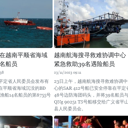
在越南平顺省海域
越南航海搜寻救难协调中心
4名船员
紧急救助39名遇险船员
:38
23/11/2023 09:11
，平定省人民委员会发布有
23日上午，越南航海搜寻救难协调中
在平顺省海域沉没的BĐ
心的SAR 412号船已安全停靠在平定
S号渔船14名船员的第8755号
48号边防海团码头，并将39名船员
QNg 90251 TS号船移交给广义省平
县人民委员会。