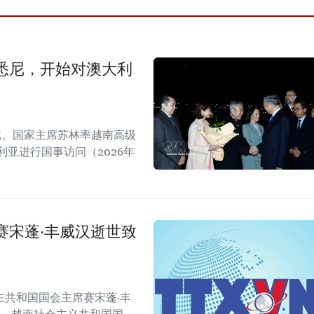
悉尼，开始对澳大利
书记、国家主席苏林率越南高级
亚进行国事访问（2026年
赛宋蓬·丰威汉逝世致
共和国国会主席赛宋蓬·丰