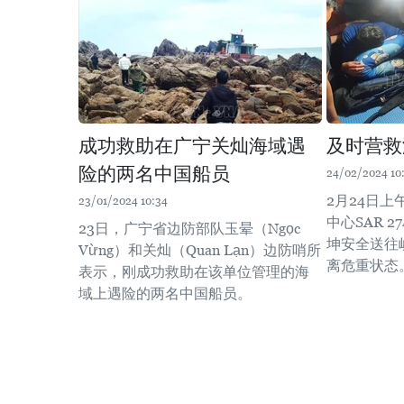
成功救助在广宁关灿海域遇
及时营救
险的两名中国船员
24/02/2024 10
2月24日
23/01/2024 10:34
中心SAR 
23日，广宁省边防部队玉晕（Ngọc
坤安全送往
Vừng）和关灿（Quan Lạn）边防哨所
离危重状态
表示，刚成功救助在该单位管理的海
域上遇险的两名中国船员。