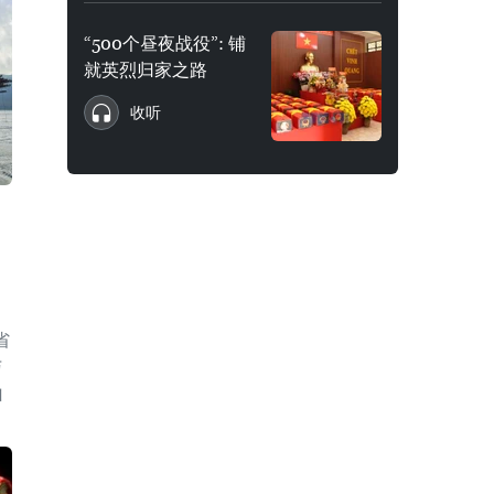
“500个昼夜战役”: 铺
就英烈归家之路
收听
省
与
山