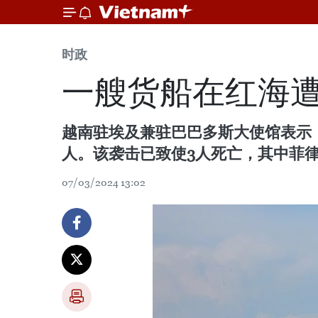
时政
一艘货船在红海
越南驻埃及兼驻巴巴多斯大使馆表示，
人。该袭击已致使3人死亡，其中菲律
07/03/2024 13:02