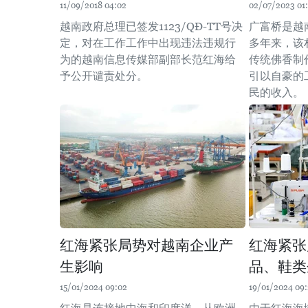
11/09/2018 04:02
02/07/2023 01
越南政府总理已签发1123/QĐ-TT号决
广富桥是越
定，对在工作工作中出现违法违规行
多年来，该
为的越南信息传媒部副部长范红海给
传统佛香制
予公开谴责处分。
引以自豪的
民的收入。
红海紧张局势对越南企业产
红海紧张
生影响
品、鞋类
15/01/2024 09:02
19/01/2024 09: