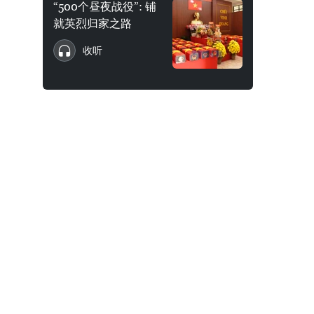
“500个昼夜战役”: 铺
就英烈归家之路
收听