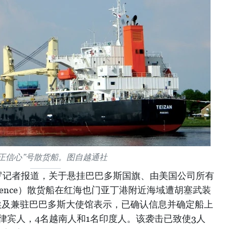
正信心”号散货船。图自越通社
罗记者报道，关于悬挂巴巴多斯国旗、由美国公司所有
onfidence）散货船在红海也门亚丁港附近海域遭胡塞武装
埃及兼驻巴巴多斯大使馆表示，已确认信息并确定船上
菲律宾人，4名越南人和1名印度人。该袭击已致使3人