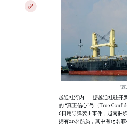
“真
越通社河内——据越通社驻开
的 “真正信心”号（True C
6日用导弹袭击事件，越南驻
拥有20名船员，其中有15名