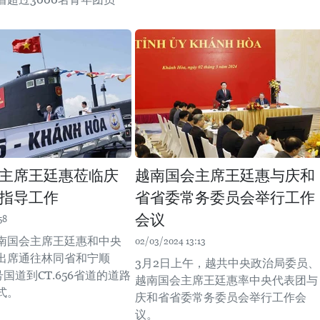
。
主席王廷惠莅临庆
越南国会主席王廷惠与庆和
指导工作
省省委常务委员会举行工作
会议
58
越南国会主席王廷惠和中央
02/03/2024 13:13
出席通往林同省和宁顺
3月2日上午，越共中央政治局委员、
号国道到CT.656省道的道路
越南国会主席王廷惠率中央代表团与
式。
庆和省省委常务委员会举行工作会
议。