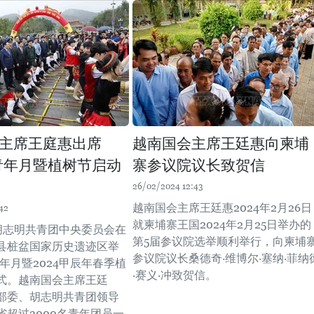
主席王庭惠出席
越南国会主席王廷惠向柬埔
年青年月暨植树节启动
寨参议院议长致贺信
26/02/2024 12:43
越南国会主席王廷惠2024年2月26日
42
就柬埔寨王国2024年2月25日举办的
，胡志明共青团中央委员会在
第5届参议院选举顺利举行，向柬埔
县桩盆国家历史遗迹区举
参议院议长桑德奇·维博尔·塞纳·菲纳
青年月暨2024甲辰年春季植
·赛义·冲致贺信。
式。越南国会主席王廷
部委、胡志明共青团领导
省超过3000名青年团员一