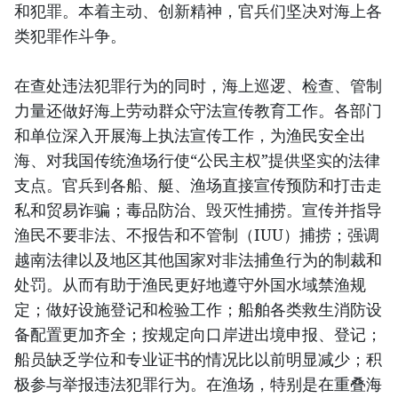
和犯罪。本着主动、创新精神，官兵们坚决对海上各
类犯罪作斗争。
在查处违法犯罪行为的同时，海上巡逻、检查、管制
力量还做好海上劳动群众守法宣传教育工作。各部门
和单位深入开展海上执法宣传工作，为渔民安全出
海、对我国传统渔场行使“公民主权”提供坚实的法律
支点。官兵到各船、艇、渔场直接宣传预防和打击走
私和贸易诈骗；毒品防治、毁灭性捕捞。宣传并指导
渔民不要非法、不报告和不管制（IUU）捕捞；强调
越南法律以及地区其他国家对非法捕鱼行为的制裁和
处罚。从而有助于渔民更好地遵守外国水域禁渔规
定；做好设施登记和检验工作；船舶各类救生消防设
备配置更加齐全；按规定向口岸进出境申报、登记；
船员缺乏学位和专业证书的情况比以前明显减少；积
极参与举报违法犯罪行为。在渔场，特别是在重叠海