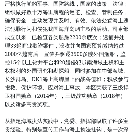
严格执行党的军事、国防路线，国家的政策、法律；
组织做好数十万海里航程的巡逻、检查、管制任务，
确保安全；主动发现并及时、有效、依法处置海上违
法犯罪行为和侵犯我国海洋岛屿主权的活动。司令部
成立以来，已检查各类船舶2200余艘次；逮捕并处
理33起商业欺诈案件，没收并向国家预算缴纳超过
2000亿越南盾；宣传并驱逐3500多艘外国渔船，监
控15个以上钻井平台和20艘侵犯越南海域主权和主
权权利的外国研究和勘探船。同时参加在中部海域、
长沙群岛、DK1海上高脚屋上的战备值班；积极参与
搜救、保护环境、应对海上事故。本区荣获了三级捍
卫祖国勋章（2014年），三级战功勋章（2018年）
以及诸多高贵奖项。
从指定海域执法实践中，党委、指挥部吸取了许多宝
贵经验。特别是宣传工作与海上执法挂钩，是一次深