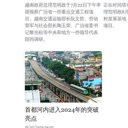
越南政府总理范明政于7月22日下午率
正在对同塔
团视察广治省一些重点交通工程项
理范明政8
目。越南交通运输部长阮文胜、劳动
村发展基地
荣军与社会部长陶玉荣、广治省委书
项目。
记黎光松等中央和地方一些领导代表
陪同调研。
首都河内进入2024年的突破
亮点
16/02/2024 04:02