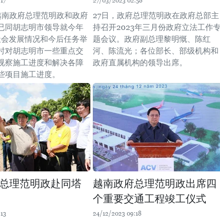
17
27/03/2023 02:58
，越南政府总理范明政和政府
27日，政府总理范明政在政府总部主
已同胡志明市领导就今年
持召开2023年三月份政府立法工作
社会发展情况和今后任务举
题会议。政府副总理黎明慨、陈红
时对胡志明市一些重点交
河、陈流光；各位部长、部级机构和
视察施工进度和解决各障
政府直属机构的领导出席。
些项目施工进度。
总理范明政赴同塔
越南政府总理范明政出席四
个重要交通工程竣工仪式
:13
24/12/2023 09:18