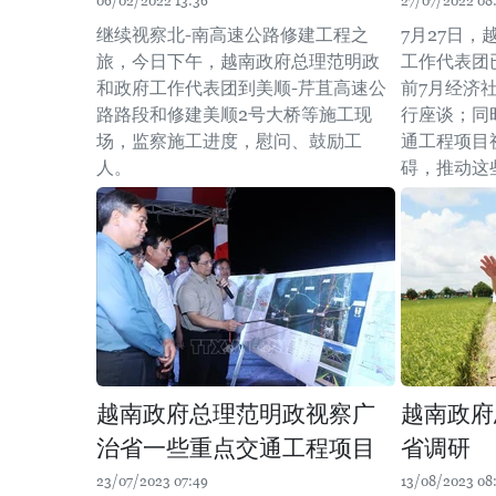
06/02/2022 13:36
27/07/2022 08:
继续视察北-南高速公路修建工程之
7月27日
旅，今日下午，越南政府总理范明政
工作代表团
和政府工作代表团到美顺-芹苴高速公
前7月经济
路路段和修建美顺2号大桥等施工现
行座谈；同
场，监察施工进度，慰问、鼓励工
通工程项目
人。
碍，推动这
越南政府总理范明政视察广
越南政府
治省一些重点交通工程项目
省调研
23/07/2023 07:49
13/08/2023 08