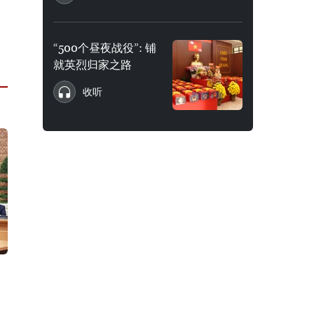
“500个昼夜战役”: 铺
就英烈归家之路
收听