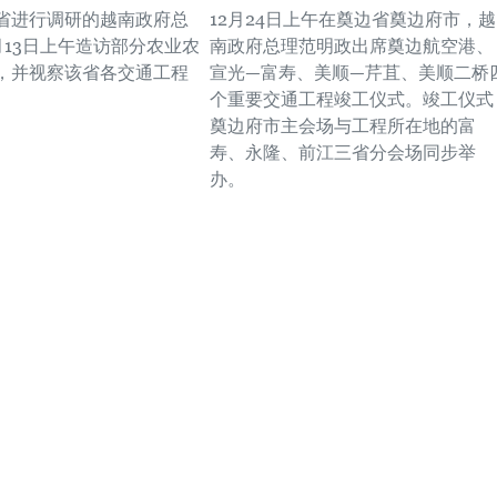
省进行调研的越南政府总
12月24日上午在奠边省奠边府市，越
月13日上午造访部分农业农
南政府总理范明政出席奠边航空港、
，并视察该省各交通工程
宣光—富寿、美顺—芹苴、美顺二桥
个重要交通工程竣工仪式。竣工仪式
奠边府市主会场与工程所在地的富
寿、永隆、前江三省分会场同步举
办。