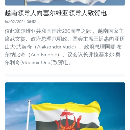
越南领导人向塞尔维亚领导人致贺电
16/02/2024 08:52
值此塞尔维亚共和国国庆220周年之际， 越南国家主
席武文赏、政府总理范明政、国会主席王廷惠向亚历
山大·武契奇（Aleksandar Vucic）、政府总理阿娜·布
尔纳比奇（Ana Brnabić）、议会议长弗拉基米尔·奥
尔利奇(Vladimir Orlic)致贺电。