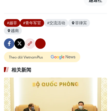
越通社
#越菲
#青年军官
#交流活动
菲律宾
越南
Theo dõi VietnamPlus
相关新闻