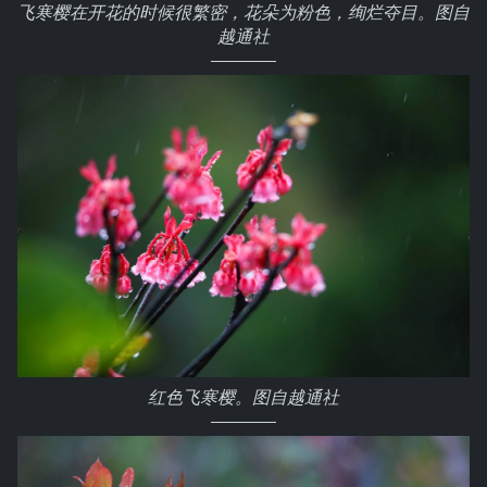
飞寒樱在开花的时候很繁密，花朵为粉色，绚烂夺目。图自
越通社
红色飞寒樱。图自越通社