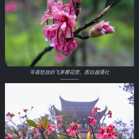
等着怒放的飞寒樱花蕾。图自越通社