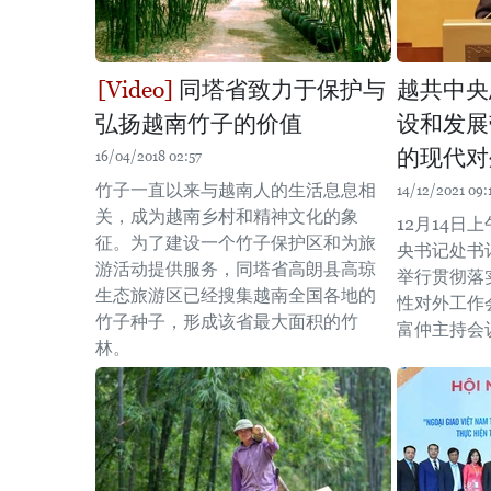
同塔省致力于保护与
越共中央
弘扬越南竹子的价值
设和发展
的现代对
16/04/2018 02:57
竹子一直以来与越南人的生活息息相
14/12/2021 09:
关，成为越南乡村和精神文化的象
12月14日
征。为了建设一个竹子保护区和为旅
央书记处书
游活动提供服务，同塔省高朗县高琼
举行贯彻落
生态旅游区已经搜集越南全国各地的
性对外工作
竹子种子，形成该省最大面积的竹
富仲主持会
林。