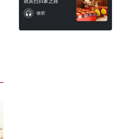
就英烈归家之路
收听