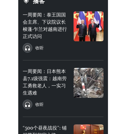
播客
一周要闻：泰王国国
会主席、下议院议长
梭蓬·乍兰对越南进行
正式访问
收听
一周要闻：日本熊本
县7.1级强震：越南劳
工勇救老人，一实习
生遇难
收听
“500个昼夜战役”: 铺