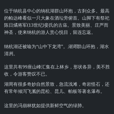
位于纳杭县中心的纳杭湖群山环抱，古刹众多。最高
的帕达峰看似一只大象在酒坛旁俯首。山脚下有祭祀
陈日燏将军(13世纪)妾氏的古庙。景致美丽、庄严而
神圣，使来纳杭的游人赏心悦目，留连忘返。
纳杭湖还被喻为“山中下龙湾”。
湖周
群山环抱，湖水
清冽。
这里共有99座山峰汇集在上林乡，形状各异，美不胜
收，令游客赞叹不已。
湖周有很多奇妙自然景致，急流浅滩，奇岩怪石，还
有常年倾泻飞溅的昆松、昆儿、帕板等著名瀑布。
这里的冯崩林犹如提供新鲜空气的绿肺。