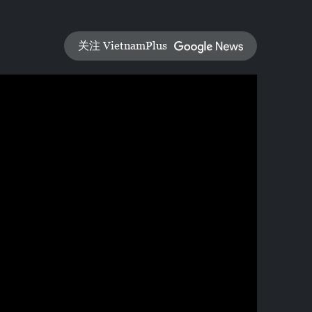
关注 VietnamPlus