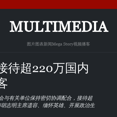
MULTIMEDIA
图片
图表新闻
Mega Story
视频
播客
接待超220万国内
客
员会与有关单位保持密切协调配合，接待超
仰胡志明主席遗容、缅怀英雄、开展政治生