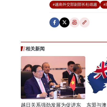
#越南外交部副部长杜雄越
#
相关新闻
越日关系强劲发展为促进东
东盟与澳