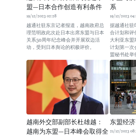
盟—日本合作创造有利条件
系
19/12/2023 02:28
19/12/2023 04
越通社驻东京记者报道，越南政府总
据越通社驻
理范明政此次赴日本出席东盟与日本
合计划和评
关系50周年纪念峰会并开展双边活
大利亚东盟期
动，受到日本舆论的积极评价。
计划第一次
盟秘书处举
越南外交部副部长杜雄越：
东盟经济
越南为东盟—日本峰会取得全
21/12/2023 08: