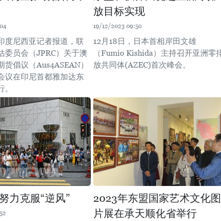
放目标实现
:04
19/12/2023 09:50
印度尼西亚记者报道，联
12月18日，日本首相岸田文雄
估委员会（JPRC）关于澳
（Fumio Kishida）主持召开亚洲零
货倡议（Aus4ASEAN）
放共同体(AZEC)首次峰会。
会议在印尼首都雅加达东
行。
努力克服“逆风”
2023年东盟国家艺术文化图
片展在承天顺化省举行
52