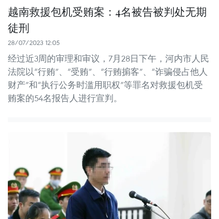
越南救援包机受贿案：4名被告被判处无期
徒刑
28/07/2023 12:05
经过近3周的审理和审议，7月28日下午，河内市人民
法院以“行贿”、“受贿”、“行贿掮客”、“诈骗侵占他人
财产”和“执行公务时滥用职权”等罪名对救援包机受
贿案的54名报告人进行宣判。