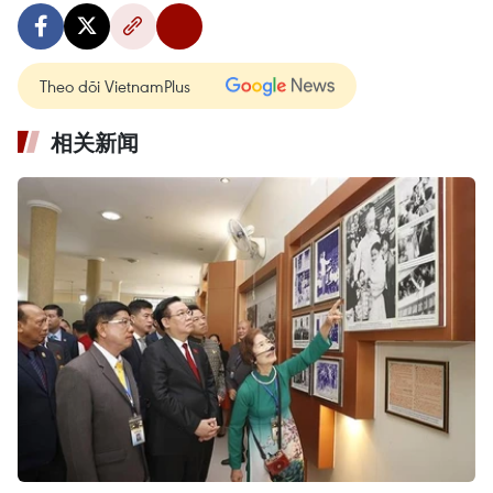
Theo dõi VietnamPlus
相关新闻