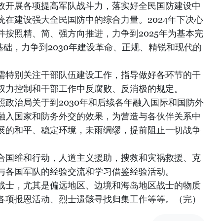
效开展各项提高军队战斗力，落实好全民国防建设中
在建设强大全民国防中的综合力量。2024年下决心
按照精、简、强方向推进，力争到2025年为基本完
基础，力争到2030年建设革命、正规、精锐和现代的
需特别关注干部队伍建设工作，指导做好各环节的干
权力控制和干部工作中反腐败、反消极的规定。
政治局关于到2030年和后续各年融入国际和国防外
融入国家和防务外交的效果，为营造与各伙伴关系中
展的和平、稳定环境，未雨绸缪，提前阻止一切战争
合国维和行动，人道主义援助，搜救和灾祸救援、克
与各国军队的经验交流和学习借鉴经验活动。
战士，尤其是偏远地区、边境和海岛地区战士的物质
各项报恩活动、烈士遗骸寻找归集工作等等。（完）