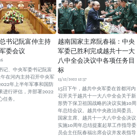
总书记阮富仲主持
越南国家主席阮春福：中央
军委会议
军委已胜利完成越共十一大
八中全会决议中各项任务目
26
标
书记、中央军委书记阮富
日上午在河内主持召开中央军
15/12/2022 12:57
2022年上半年军事和国防
15日下午，越共中央军委在首都河内
果进行评估，并部署2022
召开关于越共十一大八中全会关于新
心任务。
形势下保卫祖国战略的决议实施10周
年总结会议。越共中央政治局委员、
国家主席、越共十一大八中全会决议
实施10周年总结提案起草工作指导委
员会主任阮春福出席会议并发表指导