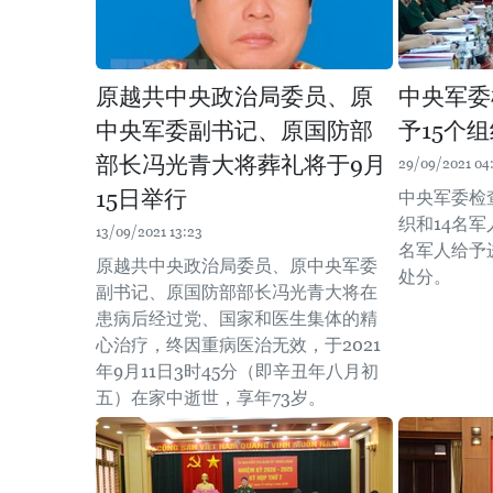
原越共中央政治局委员、原
中央军委
中央军委副书记、原国防部
予15个
部长冯光青大将葬礼将于9月
29/09/2021 04
15日举行
中央军委检
织和14名
13/09/2021 13:23
名军人给予
原越共中央政治局委员、原中央军委
处分。
副书记、原国防部部长冯光青大将在
患病后经过党、国家和医生集体的精
心治疗，终因重病医治无效，于2021
年9月11日3时45分（即辛丑年八月初
五）在家中逝世，享年73岁。