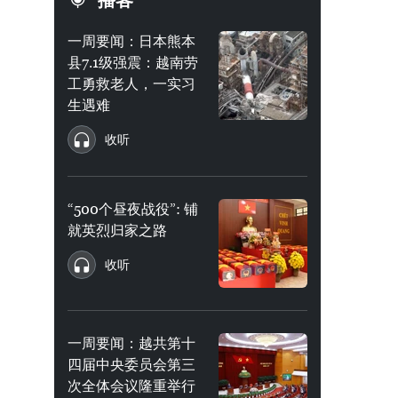
播客
一周要闻：日本熊本
县7.1级强震：越南劳
工勇救老人，一实习
生遇难
收听
“500个昼夜战役”: 铺
就英烈归家之路
收听
一周要闻：越共第十
四届中央委员会第三
次全体会议隆重举行