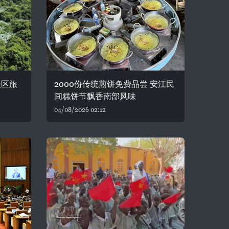
社区旅
2000份传统煎饼免费品尝 安江民
间糕饼节飘香南部风味
04/08/2026 02:12