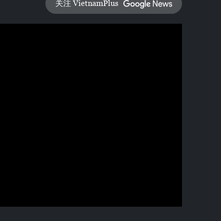
关注 VietnamPlus