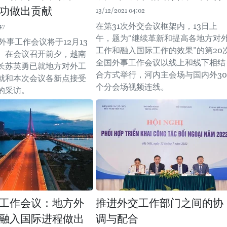
功做出贡献
13/12/2021 04:02
在第31次外交会议框架内，13日上
47
午，题为“继续革新和提高各地方对
外事工作会议将于12月13
工作和融入国际工作的效果”的第20
。在会议召开前夕，越南
全国外事工作会议以线上和线下相结
长苏英勇已就地方对外工
合方式举行，河内主会场与国内外30
就和本次会议各新点接受
个分会场视频连线。
的采访。
工作会议：地方外
推进外交工作部门之间的协
融入国际进程做出
调与配合