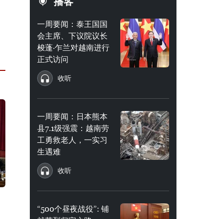
播客
一周要闻：泰王国国
会主席、下议院议长
梭蓬·乍兰对越南进行
正式访问
收听
一周要闻：日本熊本
县7.1级强震：越南劳
工勇救老人，一实习
生遇难
收听
“500个昼夜战役”: 铺