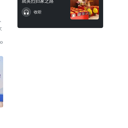
就英烈归家之路
收听
外
次
0