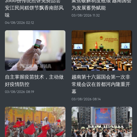
2000份传统煎饼免费品尝
聚焦破解制度瓶颈 越南国会
安江民间糕饼节飘香南部风
为发展蓄势赋能
味
03/08/2026 11:32
04/08/2026 02:12
自主掌握疫苗技术，主动做
越南第十六届国会第一次非
好疫情防控
常规会议在首都河内隆重开
幕
03/08/2026 08:19
03/08/2026 08:14