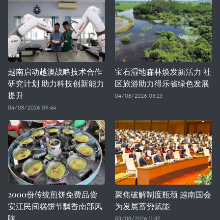
越南启动越澳战略技术合作
宝石湿地森林焕发新活力 社
研究计划 助力科技创新能力
区旅游助力得乐省绿色发展
提升
04/08/2026 03:23
04/08/2026 09:44
2000份传统煎饼免费品尝
聚焦破解制度瓶颈 越南国会
安江民间糕饼节飘香南部风
为发展蓄势赋能
味
03/08/2026 11:32