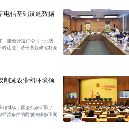
享电信基础设施数据
午，国会分组讨论《〈无线
术转让法〉若干条款修改补充
议削减农业和环境领
议程继续，国会代表听取了
和经营条件的两项法律修正案