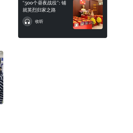
“500个昼夜战役”: 铺
就英烈归家之路
收听