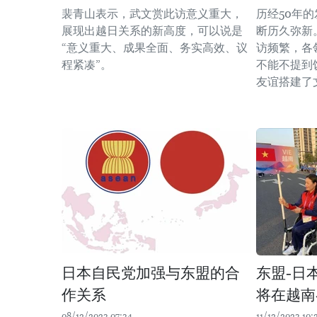
裴青山表示，武文赏此访意义重大，
历经50年
展现出越日关系的新高度，可以说是
断历久弥新
“意义重大、成果全面、务实高效、议
访频繁，各
程紧凑”。
不能不提到
友谊搭建了
日本自民党加强与东盟的合
东盟-日
作关系
将在越南
08/12/2023 07:34
11/12/2023 10: