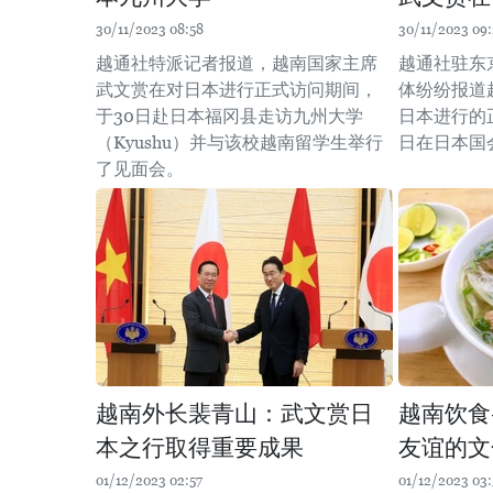
30/11/2023 08:58
30/11/2023 09:
越通社特派记者报道，越南国家主席
越通社驻东
武文赏在对日本进行正式访问期间，
体纷纷报道
于30日赴日本福冈县走访九州大学
日本进行的正
（Kyushu）并与该校越南留学生举行
日在日本国
了见面会。
越南外长裴青山：武文赏日
越南饮食
本之行取得重要成果
友谊的文
01/12/2023 02:57
01/12/2023 03: