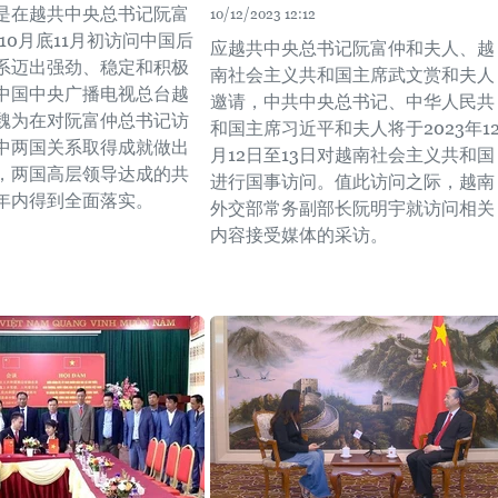
是在越共中央总书记阮富
10/12/2023 12:12
年10月底11月初访问中国后
应越共中央总书记阮富仲和夫人、越
系迈出强劲、稳定和积极
南社会主义共和国主席武文赏和夫人
中国中央广播电视总台越
邀请，中共中央总书记、中华人民共
魏为在对阮富仲总书记访
和国主席习近平和夫人将于2023年1
中两国关系取得成就做出
月12日至13日对越南社会主义共和国
，两国高层领导达成的共
进行国事访问。值此访问之际，越南
年内得到全面落实。
外交部常务副部长阮明宇就访问相关
内容接受媒体的采访。