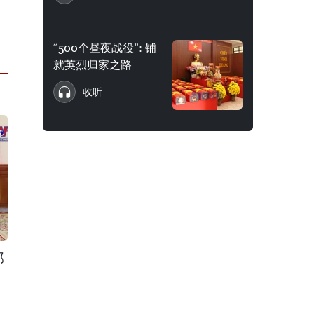
“500个昼夜战役”: 铺
就英烈归家之路
收听
部