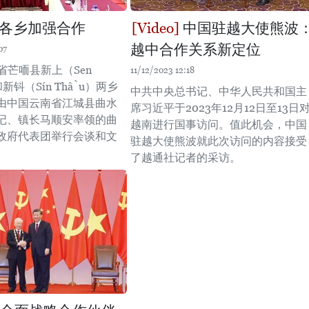
各乡加强合作
中国驻越大使熊波
越中合作关系新定位
07
省芒㖇县新上（Sen
11/12/2023 12:18
和新钭（Sín Thầu）两乡
中共中央总书记、中华人民共和国主
由中国云南省江城县曲水
席习近平于2023年12月12日至13日
记、镇长马顺安率领的曲
越南进行国事访问。值此机会，中国
政府代表团举行会谈和文
驻越大使熊波就此次访问的内容接受
。
了越通社记者的采访。