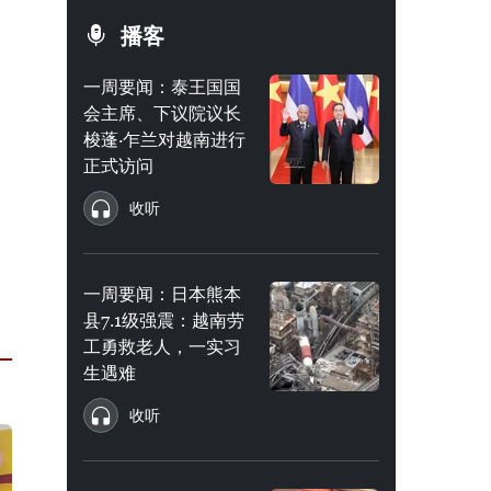
播客
一周要闻：泰王国国
会主席、下议院议长
梭蓬·乍兰对越南进行
正式访问
收听
一周要闻：日本熊本
县7.1级强震：越南劳
工勇救老人，一实习
生遇难
收听