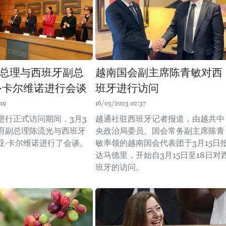
总理与西班牙副总
越南国会副主席陈青敏对西
·卡尔维诺进行会谈
班牙进行访问
19
16/03/2023 02:37
进行正式访问期间，3月3
越通社驻西班牙记者报道，由越共中
府副总理陈流光与西班牙
央政治局委员、国会常务副主席陈青
亚·卡尔维诺进行了会谈。
敏率领的越南国会代表团于3月15日
达马德里，开始自3月15日至18日对
班牙的访问。