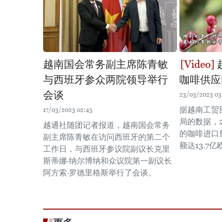
越南国会常务副主席陈青敏
与西班牙参众两院领导举行
咖啡供应
会谈
23/03/2023 03
据越南工贸
17/03/2023 02:45
局的数据，
越通社随团记者报道，越南国会常务
的咖啡进口量
副主席陈青敏在访问西班牙的第二个
额达13.7
工作日，与西班牙参议院副议长克里
斯蒂娜·纳尔博纳和众议院第一副议长
阿方索·罗德里格斯举行了会谈。