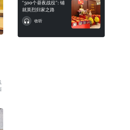
“500个昼夜战役”: 铺
就英烈归家之路
收听
抵
西