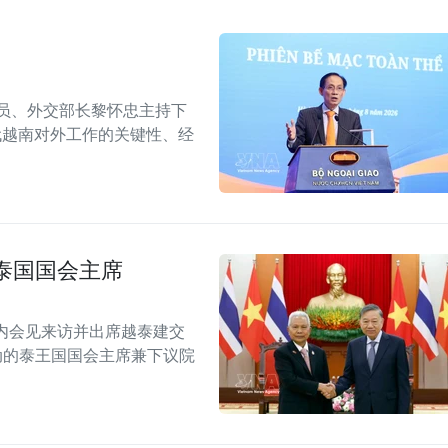
委员、外交部长黎怀忠主持下
代越南对外工作的关键性、经
泰国国会主席
内会见来访并出席越泰建交
念活动的泰王国国会主席兼下议院