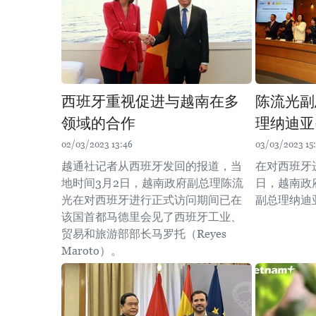
西班牙重视促进与越南在多
陈流光副
领域的合作
理纳迪亚
02/03/2023 13:46
03/03/2023 15:
越通社记者从西班牙发回的报道，当
在对西班牙
地时间3月2日，越南政府副总理陈流
日，越南政
光在对西班牙进行正式访问期间已在
副总理纳迪
该国首都马德里会见了西班牙工业、
贸易和旅游部部长马罗托（Reyes
Maroto）。