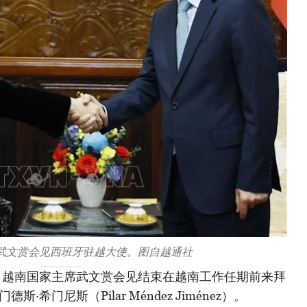
武文赏会见西班牙驻越大使。图自越通社
午，越南国家主席武文赏会见结束在越南工作任期前来拜
希门尼斯（Pilar Méndez Jiménez）。