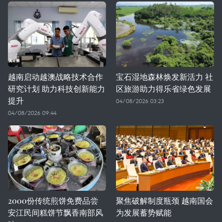
越南启动越澳战略技术合作
宝石湿地森林焕发新活力 社
研究计划 助力科技创新能力
区旅游助力得乐省绿色发展
提升
04/08/2026 03:23
04/08/2026 09:44
2000份传统煎饼免费品尝
聚焦破解制度瓶颈 越南国会
安江民间糕饼节飘香南部风
为发展蓄势赋能