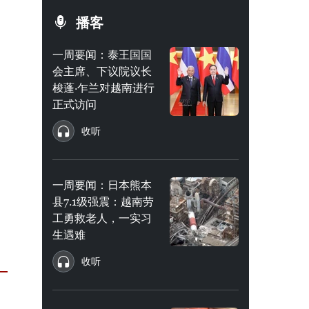
播客
一周要闻：泰王国国
会主席、下议院议长
梭蓬·乍兰对越南进行
正式访问
收听
一周要闻：日本熊本
县7.1级强震：越南劳
工勇救老人，一实习
生遇难
收听