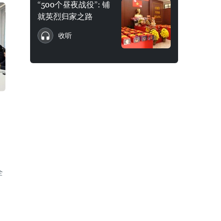
“500个昼夜战役”: 铺
就英烈归家之路
收听
全