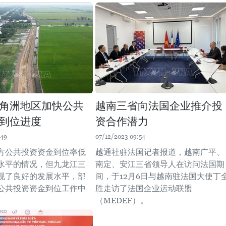
角洲地区加快公共
越南三省向法国企业推介投
到位进度
资合作潜力
:49
07/12/2023 09:54
方公共投资资金到位率低
越通社驻法国记者报道，越南广平、
水平的情况，但九龙江三
南定、安江三省领导人在访问法国期
现了良好的发展水平，部
间，于12月6日与越南驻法国大使丁
公共投资资金到位工作中
胜走访了法国企业运动联盟
（MEDEF）。