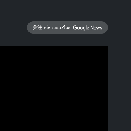
关注 VietnamPlus