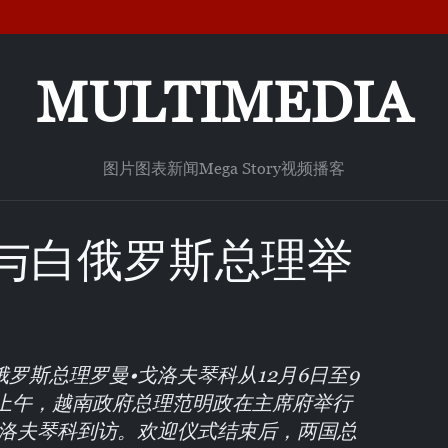
MULTIMEDIA
图片
图表新闻
Mega Story
视频
播客
与白俄罗斯总理举
罗斯总理罗曼•戈洛夫琴科从12月6日至9
日上午，越南政府总理范明政在主席府举行
戈洛夫琴科到访。欢迎仪式结束后，两国总