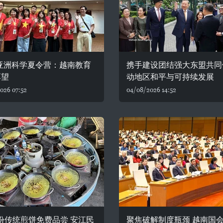
6亚洲科学夏令营：越南教育
携手建设团结强大东盟共同
厚望
动地区和平与可持续发展
026 07:52
04/08/2026 14:52
0份传统煎饼免费品尝 安江民
聚焦破解制度瓶颈 越南国