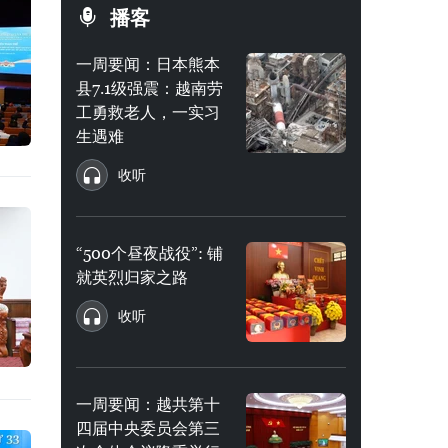
播客
一周要闻：日本熊本
县7.1级强震：越南劳
工勇救老人，一实习
生遇难
收听
“500个昼夜战役”: 铺
就英烈归家之路
收听
一周要闻：越共第十
四届中央委员会第三