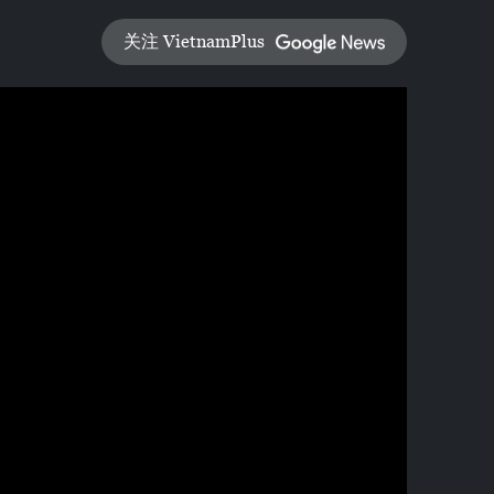
关注 VietnamPlus