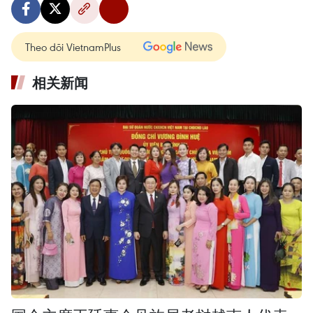
Theo dõi VietnamPlus
相关新闻