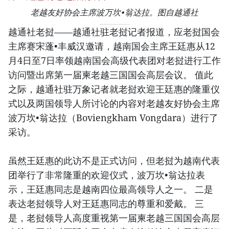
老越友好协会主席波万坎•翁达拉。图自越通社
越通社老挝——越通社驻老挝记者报道，应老挝国会
主席赛宋蓬•丰威汉邀请，越南国会主席王廷惠从12
月4日至7日率领越南国会高级代表团对老挝进行工作
访问暨出席第一届柬老越三国国会高层会议。 值此
之际，越通社驻万象记者就老挝欢迎王廷惠的隆重仪
式以及两国领导人所讨论的内容对老越友好协会主席
波万坎•翁达拉（Boviengkham Vongdara）进行了
采访。
虽然王廷惠的此访不是正式访问，但老挝为越南代表
团举行了非常隆重的欢迎仪式，波万坎•翁达拉表
示，王廷惠同志是越南四位最高领导人之一。 二是
表达老挝领导人对王廷惠同志的尊重和爱戴。 三
是，老挝领导人高度重视第一届柬老越三国国会高层