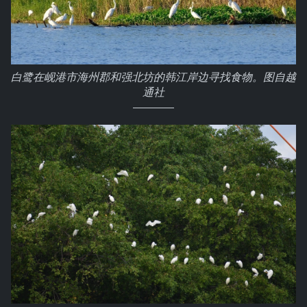
白鹭在岘港市海州郡和强北坊的韩江岸边寻找食物。图自越
通社