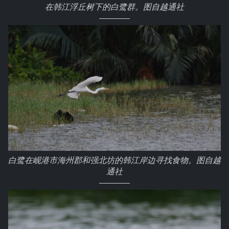
在韩江浮丘树下的白鹭群。图自越通社
白鹭在岘港市海州郡和强北坊的韩江岸边寻找食物。图自越
通社