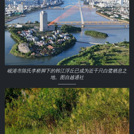
岘港市陈氏李桥脚下的韩江浮丘已成为近千只白鹭栖息之
地。图自越通社