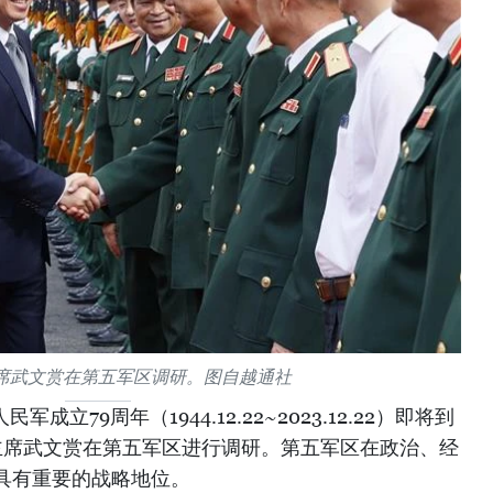
席武文赏在第五军区调研。图自越通社
立79周年（1944.12.22~2023.12.22）即将到
家主席武文赏在第五军区进行调研。第五军区在政治、经
具有重要的战略地位。