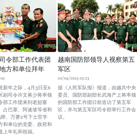
司令部工作代表团
越南国防部领导人视察第五
地方和单位拜年
军区
:01
20/04/2023 03:23
统新年之际，4月3日至6
据《人民军队报》报道，由越共中央
区副司令许文蒋少将率领
委员、国防部副部长武海产上将率领
令部工作团来到老挝塞
的国防部工作团日前造访了第五军
、占巴塞、阿速坡等省和
区，并与第五军区司令部举行工作会
5师、万赛2号下士官学
议。
方和单位的党委、政府和
送上年礼和祝福。