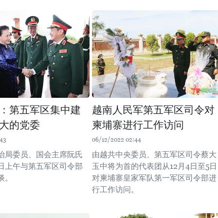
：第五军区集中建
越南人民军第五军区司令对
大的党委
柬埔寨进行工作访问
:43
06/12/2022 02:44
治局委员、国会主席阮氏
由越共中央委员、第五军区司令蔡大
1日上午与第五军区司令部
玉中将为首的代表团从12月4日至5日
谈。
对柬埔寨皇家军队第一军区司令部进
行工作访问。