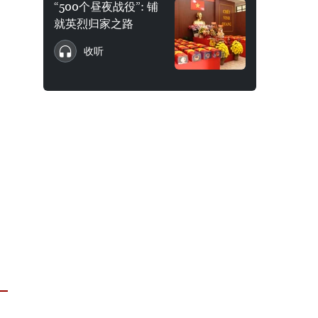
“500个昼夜战役”: 铺
就英烈归家之路
收听