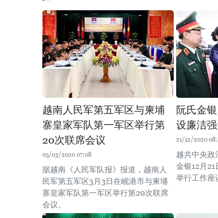
越南人民军第五军区与柬埔
阮氏金银
寨皇家军队第一军区举行第
设廉洁强
20次联席会议
21/12/2020 08
越共中央政
05/03/2020 07:08
金银12月2
据越南《人民军队报》报道，越南人
举行工作座
民军第五军区3月3日在岘港市与柬埔
寨皇家军队第一军区举行第20次联席
会议。