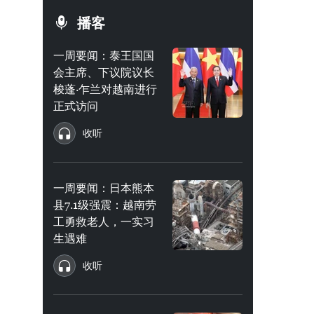
播客
一周要闻：泰王国国
会主席、下议院议长
梭蓬·乍兰对越南进行
正式访问
收听
一周要闻：日本熊本
县7.1级强震：越南劳
工勇救老人，一实习
生遇难
收听