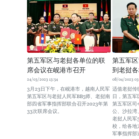
第五军区与老挝各单位的联
第五军区
席会议在岘港市召开
到老挝各
24/03/2023 13:54
08/04/2023 03
3月23日下午，在岘港市，越南人民军
适值老挝传
第五军区与老挝人民军BB5师、老挝南
日，第五军
部四省军事指挥部联合召开2023年第
第五军区司
33次联席会议。
公、沙拉湾
老挝人民军
校，给各地
军事指挥部