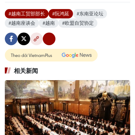
#越南工贸部部长
#阮鸿延
#东南亚论坛
#越南座谈会
#越南
#欧盟自贸协定
Theo dõi VietnamPlus
相关新闻