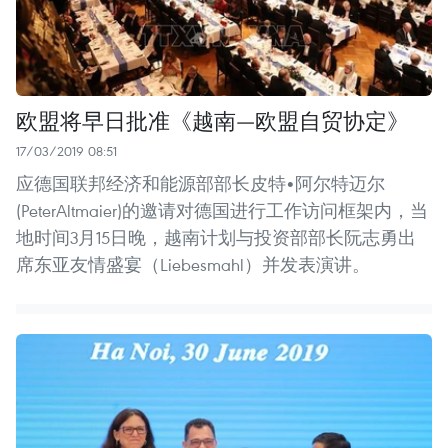
欧盟将早日批准《越南—欧盟自贸协定》
17/03/2019 08:51
应德国联邦经济和能源部部长皮特•阿尔特迈尔
(PeterAltmaier)的邀请对德国进行工作访问框架内，当
地时间3月15日晚，越南计划与投资部部长阮志勇出
席东亚友情盛宴（Liebesmahl）并发表演讲。