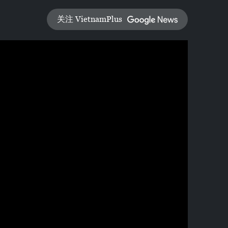
关注 VietnamPlus