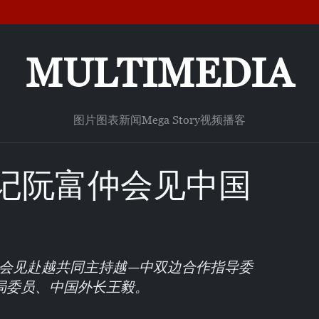
MULTIMEDIA
图片
图表新闻
Mega Story
视频
播客
记阮富仲会见中国
仲会见赴越共同主持越—中双边合作指导委
局委员、中国外长王毅。