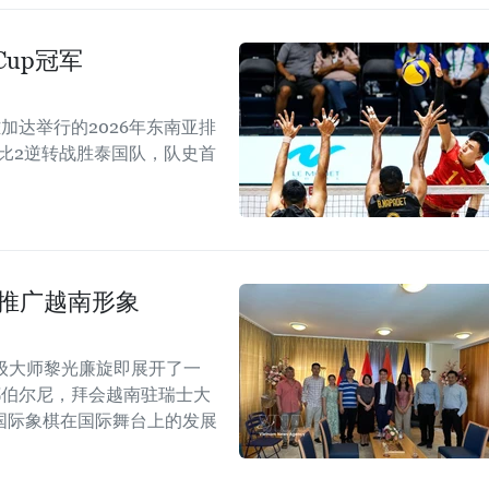
Cup冠军
加达举行的2026年东南亚排
以3比2逆转战胜泰国队，队史首
士推广越南形象
级大师黎光廉旋即展开了一
都伯尔尼，拜会越南驻瑞士大
国际象棋在国际舞台上的发展