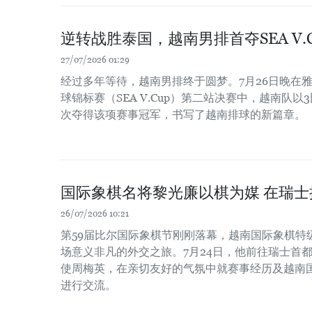
逆转战胜泰国，越南男排首夺SEA V.
27/07/2026 01:29
经过多年等待，越南男排终于圆梦。7月26日晚在雅
球锦标赛（SEA V.Cup）第二站决赛中，越南队
次夺得该项赛事冠军，书写了越南排球的新篇章。
国际象棋名将黎光廉以棋为媒 在瑞
26/07/2026 10:21
第59届比尔国际象棋节刚刚落幕，越南国际象棋特
场意义非凡的外交之旅。7月24日，他前往瑞士首
使周梅英，在亲切友好的气氛中就赛事经历及越南
进行交流。