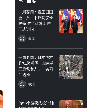
播客
一周要闻：泰王国国
会主席、下议院议长
梭蓬·乍兰对越南进行
正式访问
收听
一周要闻：日本熊本
县7.1级强震：越南劳
工勇救老人，一实习
生遇难
收听
“500个昼夜战役”: 铺