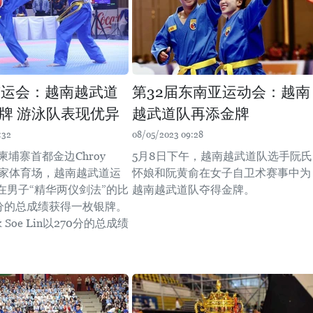
东运会：越南越武道
第32届东南亚运动会：越南
牌 游泳队表现优异
越武道队再添金牌
:32
08/05/2023 09:28
柬埔寨首都金边Chroy
5月8日下午，越南越武道队选手阮氏
ar国家体育场，越南越武道运
怀娘和阮黄俞在女子自卫术赛事中为
在男子“精华两仪剑法”的比
越南越武道队夺得金牌。
8分的总成绩获得一枚银牌。
 Soe Lin以270分的总成绩