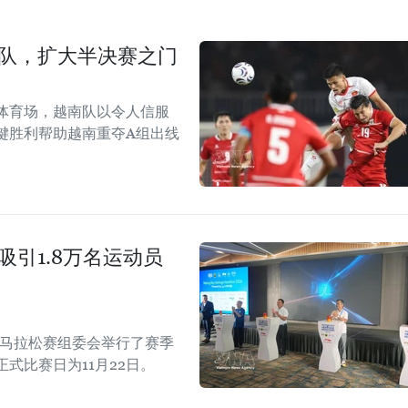
尼队，扩大半决赛之门
体育场，越南队以令人信服
键胜利帮助越南重夺A组出线
吸引1.8万名运动员
际马拉松赛组委会举行了赛季
正式比赛日为11月22日。