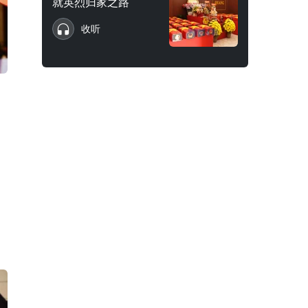
就英烈归家之路
收听