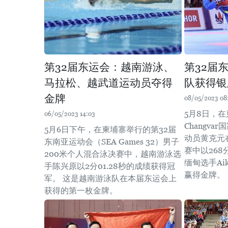
第32届东运会：越南游泳、
第32届
马拉松、越武道运动员夺得
队获得银
金牌
08/05/2023 08
5月8日，在
06/05/2023 14:03
Changv
5月6日下午，在柬埔寨举行的第32届
动员黄克元
东南亚运动会（SEA Games 32）男子
赛中以26
200米个人混合泳决赛中，越南游泳选
缅甸选手Aik
手陈兴原以2分01.28秒的成绩获得冠
赢得金牌。 ​
军。 这是越南游泳队在本届东运会上
获得的第一枚金牌。