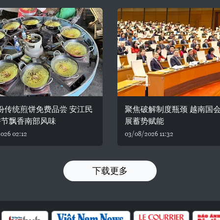
0份传统煎饼免费品尝 安江民
聚焦破解制度瓶颈 越南国
饼节飘香南部风味
展蓄势赋能
026 02:12
03/08/2026 11:32
下载更多