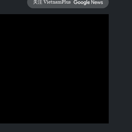
关注 VietnamPlus