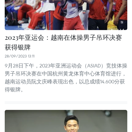
2023年亚运会：越南在体操男子吊环决赛
获得银牌
28/09/2023 13:11
9月28日下午，2023年亚洲运动会（ASIAD）竞技体操
男子吊环决赛在中国杭州黄龙体育中心体育馆进行，
越南运动员阮文庆峰表现出色，以总成绩14.600分获
得银牌。