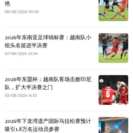
艳
08/08/2026 09:40
2026年东南亚足球锦标赛：越南队小
组头名挺进半决赛
07/08/2026 23:36
2026年东盟杯：越南队客场击败印尼
队，扩大半决赛之门
03/08/2026 16:01
2026年下龙湾遗产国际马拉松赛预计
吸引1.8万名运动员参赛