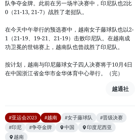
队争夺金牌。此前在另一场半决赛中，印尼队也2比
0（21-13, 21-7）战胜了老挝队。
在今天中午举行的预选赛中，越南女子藤球队也以2-
1（21-19、19-21、21-19）击败印尼队。在越南成
功卫冕的世锦赛上，越南队也曾战胜了印尼队。
按计划，越南与印尼藤球女子四人决赛将于10月4日
在中国浙江省金华市金华体育中心举行。（完）
越通社
#亚运会2023
#越南
#女子藤球队
#晋级决赛
#印尼
#争夺金牌
中国
印度尼西亚
越南