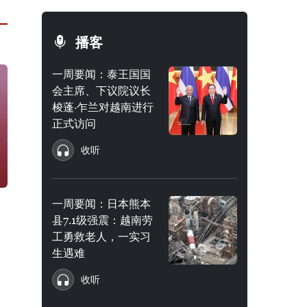
播客
一周要闻：泰王国国
会主席、下议院议长
梭蓬·乍兰对越南进行
正式访问
收听
一周要闻：日本熊本
县7.1级强震：越南劳
工勇救老人，一实习
生遇难
收听