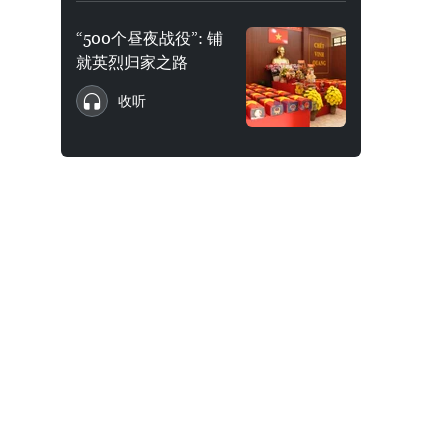
“500个昼夜战役”: 铺
就英烈归家之路
收听