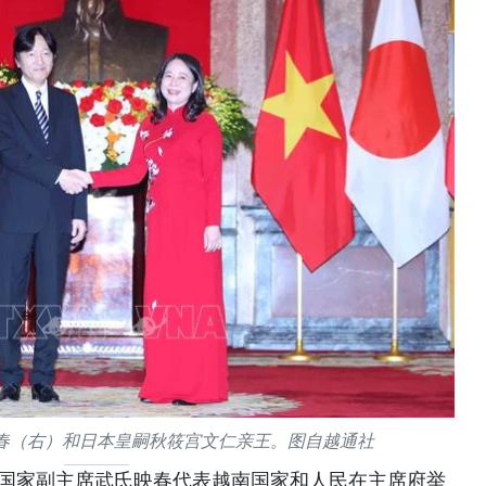
春（右）和日本皇嗣秋筱宫文仁亲王。图自越通社
南国家副主席武氏映春代表越南国家和人民在主席府举