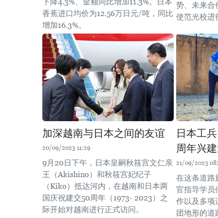
下降4.3%、金额同比增加11.3%。日本
势、未来合
香蕉进口均价为12.56万日元/吨，同比
使范光校进
增加16.3%。
加深越南与日本之间的友谊
日本工兵
周年兴建
20/09/2023 11:29
9月20日下午，日本皇嗣秋筱宫文仁亲
21/09/2023 08:
王（Akishino）和秋筱宫妃纪子
在这条道路
（Kiko）抵达河内，在越南和日本两
官指导学员
国庆祝建交50周年（1973- 2023）之
作以及多项
际开始对越南进行正式访问。
团地形的道