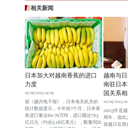
相关新闻
日本加大对越南香蕉的进口
越南与日
力度
南驻日本
国关系相
19/09/2023 04:09
据《越共电子报》，日本海关机关的
20/09/2023 02
统计数据显示，今年前7个月，日本香
2023年是
蕉进口量达60.76万吨，进口额达763
周年，值此
亿日元（约合5.18亿美元），数量同比
就越日近期