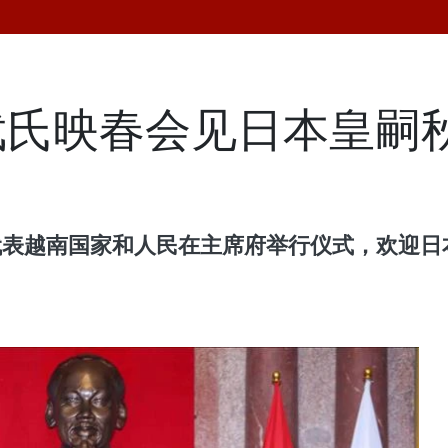
武氏映春会见日本皇嗣
春代表越南国家和人民在主席府举行仪式，欢迎