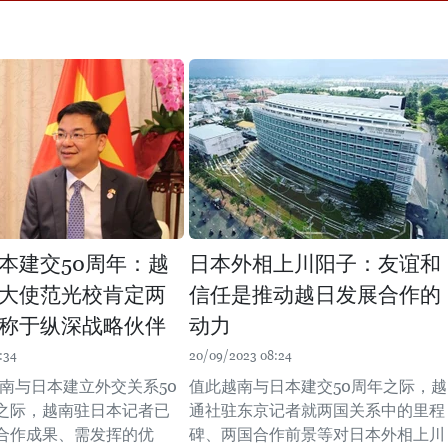
本建交50周年：越
日本外相上川阳子：友谊和
大使范光校肯定两
信任是推动越日发展合作的
称于纵深战略伙伴
动力
:34
20/09/2023 08:24
越南与日本建立外交关系50
值此越南与日本建交50周年之际，越
之际，越南驻日本记者已
通社驻东京记者就两国关系中的里程
合作成果、需发挥的优
碑、两国合作前景等对日本外相上川