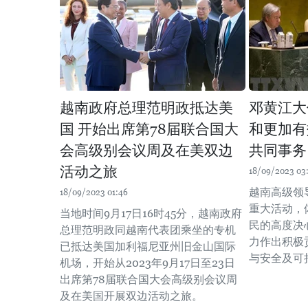
越南政府总理范明政抵达美
邓黄江大
国 开始出席第78届联合国大
和更加有
会高级别会议周及在美双边
共同事务
活动之旅
18/09/2023 03
越南高级领
18/09/2023 01:46
重大活动，
当地时间9月17日16时45分，越南政府
民的高度决
总理范明政同越南代表团乘坐的专机
力作出积极
已抵达美国加利福尼亚州旧金山国际
与安全及可
机场，开始从2023年9月17日至23日
出席第78届联合国大会高级别会议周
及在美国开展双边活动之旅。