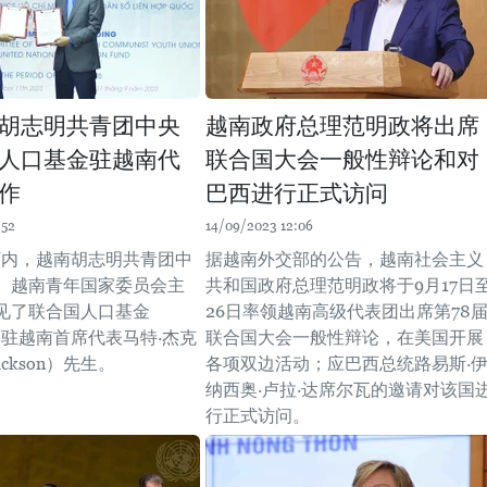
胡志明共青团中央
越南政府总理范明政将出席
人口基金驻越南代
联合国大会一般性辩论和对
作
巴西进行正式访问
:52
14/09/2023 12:06
在河内，越南胡志明共青团中
据越南外交部的公告，越南社会主义
、越南青年国家委员会主
共和国政府总理范明政将于9月17日
见了联合国人口基金
26日率领越南高级代表团出席第78
）驻越南首席代表马特·杰克
联合国大会一般性辩论，在美国开展
ackson）先生。
各项双边活动；应巴西总统路易斯·
纳西奥·卢拉·达席尔瓦的邀请对该国
行正式访问。