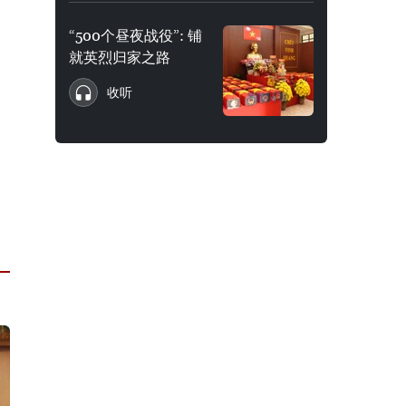
“500个昼夜战役”: 铺
就英烈归家之路
收听