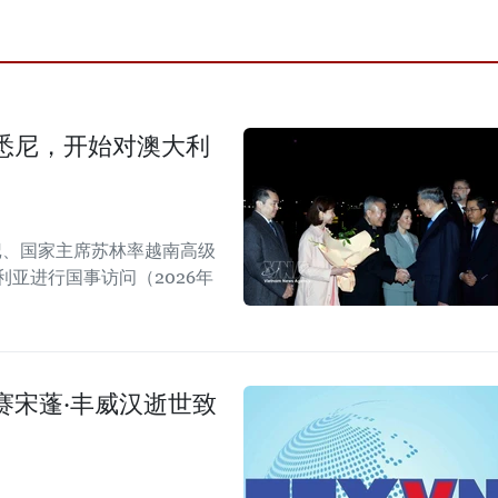
悉尼，开始对澳大利
书记、国家主席苏林率越南高级
亚进行国事访问（2026年
赛宋蓬·丰威汉逝世致