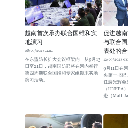
越南首次承办联合国维和实
促进越南
地演习
与联合国
表处的合
08/09/2023 11:21
在东盟防长扩大会议框架内，从9月13
12/09/2023 03
日至21日，越南国防部将在河内举行
9月11日
第四周期联合国维和专家组期末实地
央第一书记
演习活动。
任裴光辉会
（UNFPA
逊（Matt J