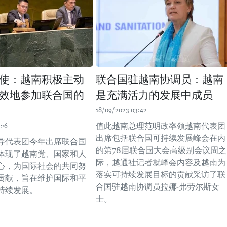
使：越南积极主动
联合国驻越南协调员：越南
效地参加联合国的
是充满活力的发展中成员
18/09/2023 03:42
值此越南总理范明政率领越南代表团
:26
出席包括联合国可持续发展峰会在内
导代表团今年出席联合国
的第78届联合国大会高级别会议周之
体现了越南党、国家和人
际，越通社记者就峰会内容及越南为
心，为国际社会的共同努
落实可持续发展目标的贡献采访了联
贡献，旨在维护国际和平
合国驻越南协调员拉娜·弗劳尔斯女
持续发展。
士。